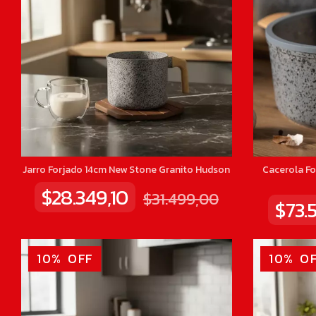
Jarro Forjado 14cm New Stone Granito Hudson
Cacerola F
$28.349,10
$31.499,00
$73.
10
%
OFF
10
%
OF