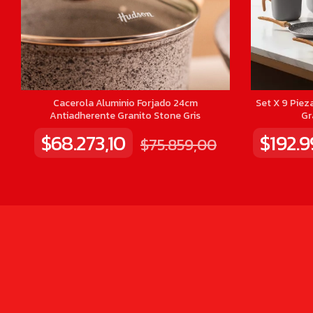
Cacerola Aluminio Forjado 24cm
Set X 9 Piez
Antiadherente Granito Stone Gris
Gr
$68.273,10
$192.
$75.859,00