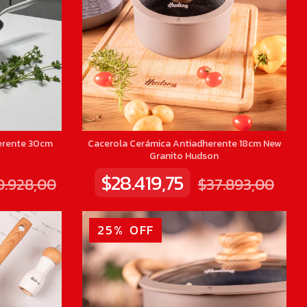
erente 30cm
Cacerola Cerámica Antiadherente 18cm New
Granito Hudson
$28.419,75
0.928,00
$37.893,00
25
%
OFF