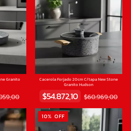
ne Granito
Cacerola Forjado 20cm C/tapa New Stone
Granito Hudson
$54.872,10
.059,00
$60.969,00
10
%
OFF