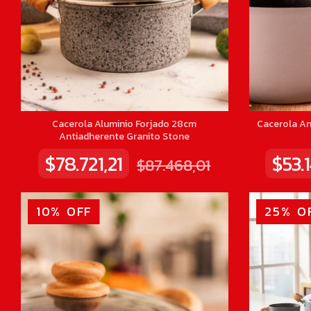
Cacerola Aluminio Forjado 28cm
Cacerola An
Antiadherente Granito Stone
$78.721,21
$53.1
$87.468,01
10
%
OFF
25
%
O