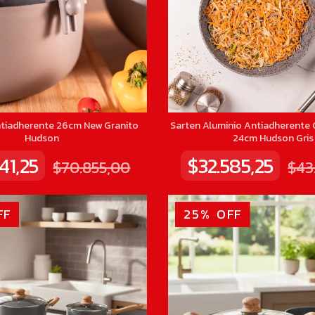
tiadherente 26cm New Granito
Sarten Aluminio Antiadherente 
Hudson
24cm Hudson Gris
41,25
$32.585,25
$70.855,00
$43
FF
25
%
OFF