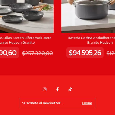
as Ollas Sarten Bifera Wok Jarro
Batería Cocina Antiadherent
anito Hudson Granito
Granito Hudson
990,60
$94.595,26
$257.320,80
$12