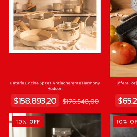
Bateria Cocina 5pzas Antiadherente Harmony
Bifera Fo
Hudson
$158.893,20
$65.2
$176.548,00
10
%
OFF
10
%
OF