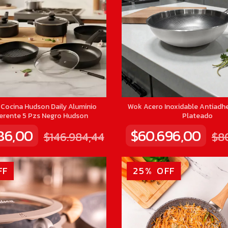
 Cocina Hudson Daily Aluminio
Wok Acero Inoxidable Antiadh
erente 5 Pzs Negro Hudson
Plateado
286,00
$60.696,00
$146.984,44
$8
FF
25
%
OFF