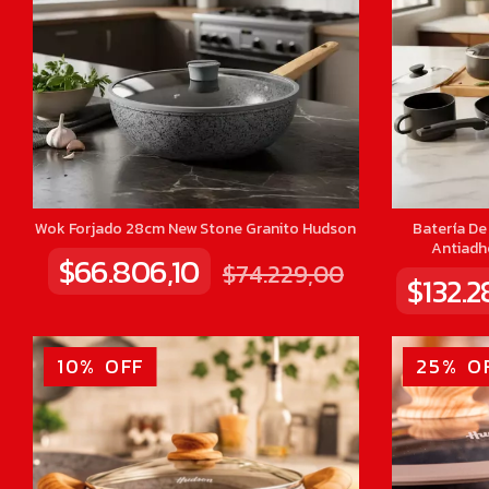
Wok Forjado 28cm New Stone Granito Hudson
Batería De
Antiadh
$66.806,10
$74.229,00
$132.
10
%
OFF
25
%
O