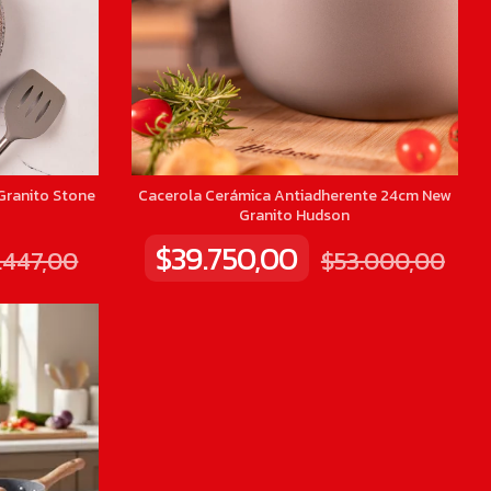
Granito Stone
Cacerola Cerámica Antiadherente 24cm New
Granito Hudson
$39.750,00
.447,00
$53.000,00