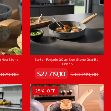
a New Stone
Sarten Forjado 20cm New Stone Granito
Hudson
$27.719,10
.029,00
$30.799,00
25
%
OFF