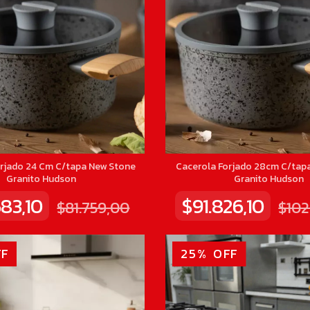
orjado 24 Cm C/tapa New Stone
Cacerola Forjado 28cm C/tap
Granito Hudson
Granito Hudson
583,10
$91.826,10
$81.759,00
$102
F
25
%
OFF