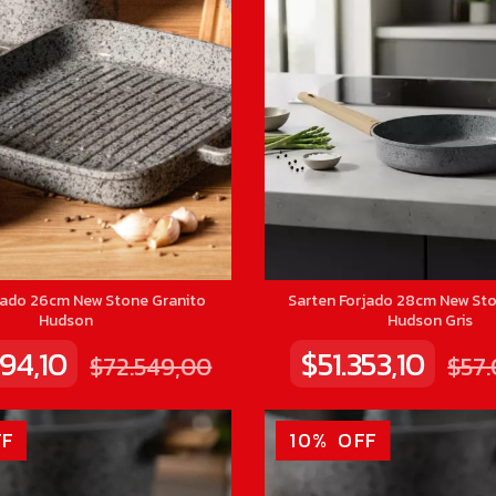
rjado 26cm New Stone Granito
Sarten Forjado 28cm New Sto
Hudson
Hudson Gris
94,10
$51.353,10
$72.549,00
$57
F
10
%
OFF