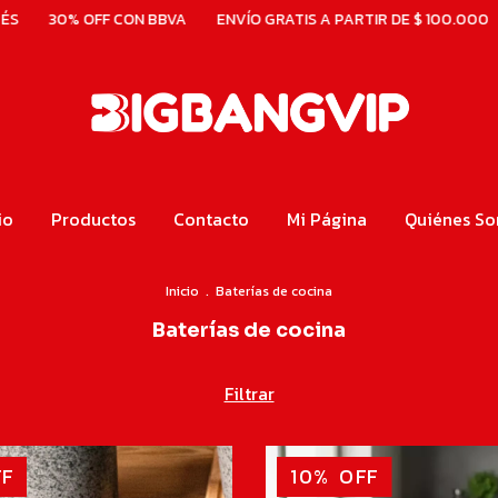
CON BBVA
ENVÍO GRATIS A PARTIR DE $ 100.000
HASTA 6 CUOT
io
Productos
Contacto
Mi Página
Quiénes S
Inicio
.
Baterías de cocina
Baterías de cocina
Filtrar
F
10
%
OFF