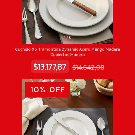
1
/
5
Cuchillo X6 Tramontina Dynamic Acero Mango Madera
Cubiertos Madera
$13.177,87
$14.642,08
10
%
OFF