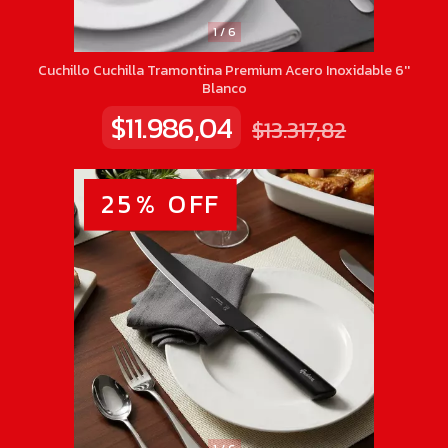
1
/
6
Cuchillo Cuchilla Tramontina Premium Acero Inoxidable 6''
Blanco
$11.986,04
$13.317,82
25
%
OFF