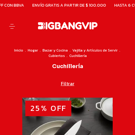
A
ENVÍO GRATIS A PARTIR DE $ 100.000
HASTA 6 CUOTAS SIN 
Inicio
.
Hogar
.
Bazar y Cocina
.
Vajilla y Artículos de Servir
.
Cubiertos
.
Cuchillería
Cuchillería
Filtrar
25
%
OFF