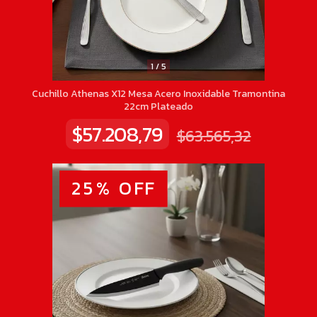
1
/
5
Cuchillo Athenas X12 Mesa Acero Inoxidable Tramontina
22cm Plateado
$57.208,79
$63.565,32
25
%
OFF