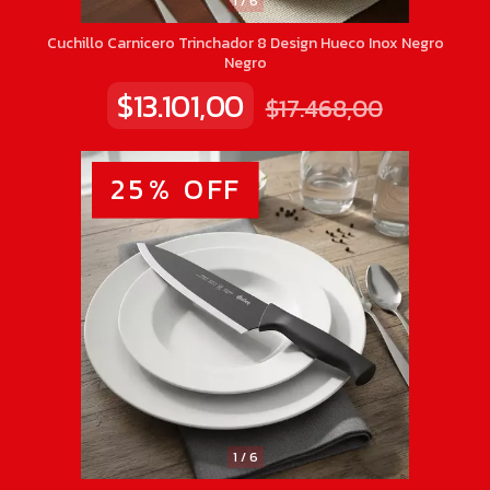
1
/
6
Cuchillo Carnicero Trinchador 8 Design Hueco Inox Negro
Negro
$13.101,00
$17.468,00
25
%
OFF
1
/
6