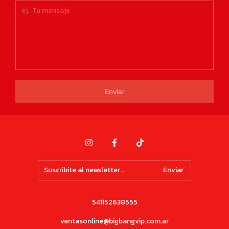
Enviar
541152638555
ventasonline@bigbangvip.com.ar