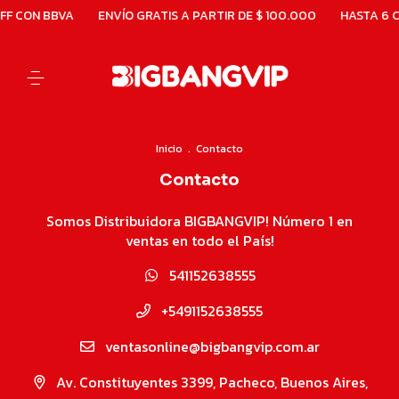
F CON BBVA
ENVÍO GRATIS A PARTIR DE $ 100.000
HASTA 6 C
Inicio
.
Contacto
Contacto
Somos Distribuidora BIGBANGVIP! Número 1 en
ventas en todo el País!
541152638555
+5491152638555
ventasonline@bigbangvip.com.ar
Av. Constituyentes 3399, Pacheco, Buenos Aires,