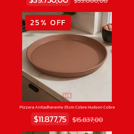
$53.000,00
25
%
OFF
1
/
5
Pizzera Antiadherente 35cm Cobre Hudson Cobre
$11.877,75
$15.837,00