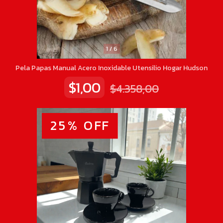
1
/
6
Pela Papas Manual Acero Inoxidable Utensilio Hogar Hudson
$1,00
$4.358,00
25
%
OFF