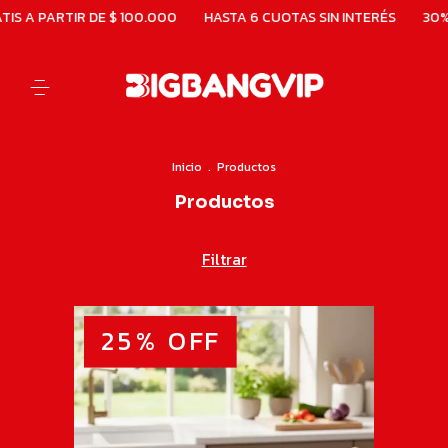
6 CUOTAS SIN INTERÉS
30% OFF CON BBVA
ENVÍO GRATIS A PA
Inicio
.
Productos
Productos
Filtrar
25
%
OFF