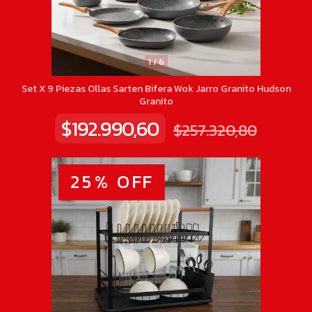
1
/
6
Set X 9 Piezas Ollas Sarten Bifera Wok Jarro Granito Hudson
Granito
$192.990,60
$257.320,80
25
%
OFF