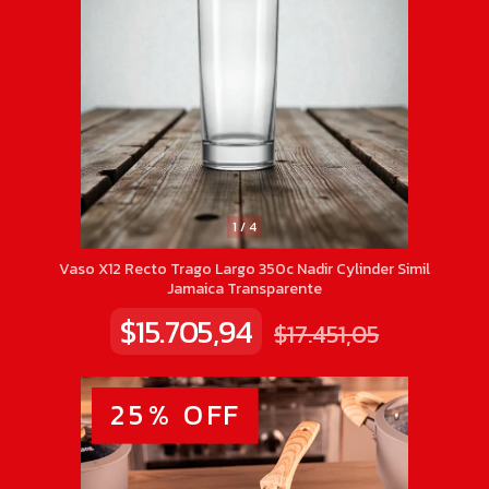
1
/
4
Vaso X12 Recto Trago Largo 350c Nadir Cylinder Simil
Jamaica Transparente
$15.705,94
$17.451,05
25
%
OFF