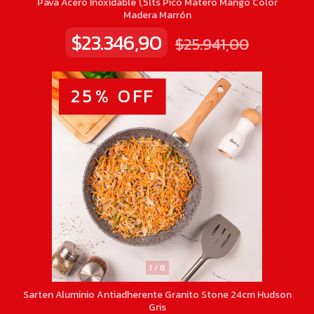
Pava Acero Inoxidable 1,5lts Pico Matero Mango Color
Madera Marrón
$23.346,90
$25.941,00
25
%
OFF
1
/
8
Sarten Aluminio Antiadherente Granito Stone 24cm Hudson
Gris