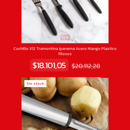
1
/
8
Cuchillo X12 Tramontina Ipanema Acero Mango Plastico
Filosos
$18.101,05
$20.112,28
Sin stock