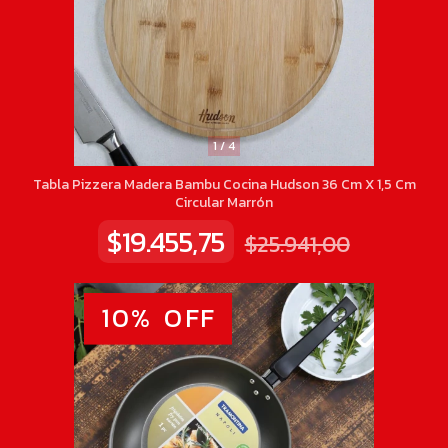
1
/
4
Tabla Pizzera Madera Bambu Cocina Hudson 36 Cm X 1,5 Cm
Circular Marrón
$19.455,75
$25.941,00
10
%
OFF