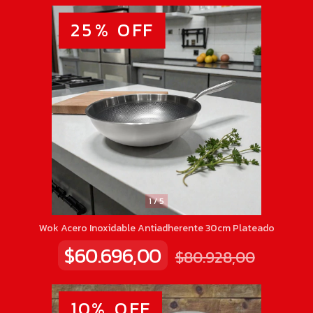
25
%
OFF
1
/
5
Wok Acero Inoxidable Antiadherente 30cm Plateado
$60.696,00
$80.928,00
10
%
OFF