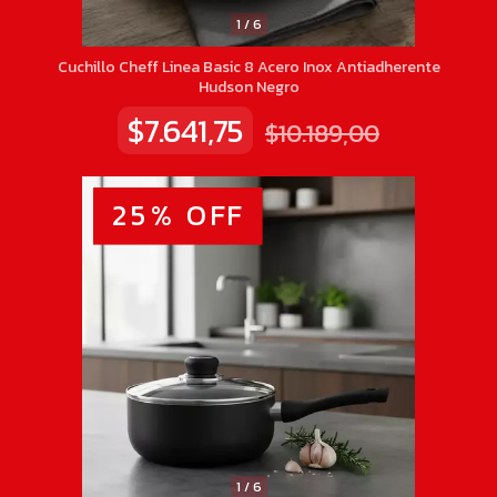
1
/
6
Cuchillo Cheff Linea Basic 8 Acero Inox Antiadherente
Hudson Negro
$7.641,75
$10.189,00
25
%
OFF
1
/
6