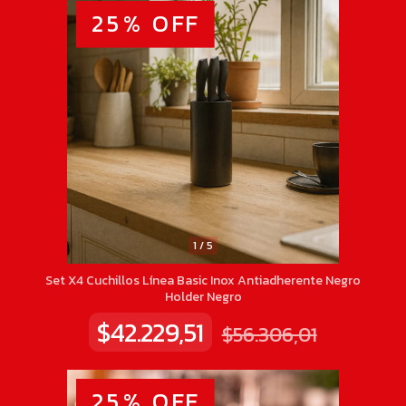
25
%
OFF
1
/
5
Set X4 Cuchillos Línea Basic Inox Antiadherente Negro
Holder Negro
$42.229,51
$56.306,01
25
%
OFF