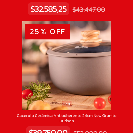
$32.585,25
$43.447,00
25
%
OFF
1
/
8
Cacerola Cerámica Antiadherente 24cm New Granito
Hudson
$39.750,00