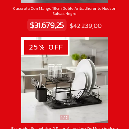
Cacerola Con Mango 18cm Doble Antiadherente Hudson
Salsas Negro
$31.679,25
$42.239,00
25
%
OFF
1
/
7
Escurridor Secaplatos 2 Pisos Acero Inox De Mesa Hudson