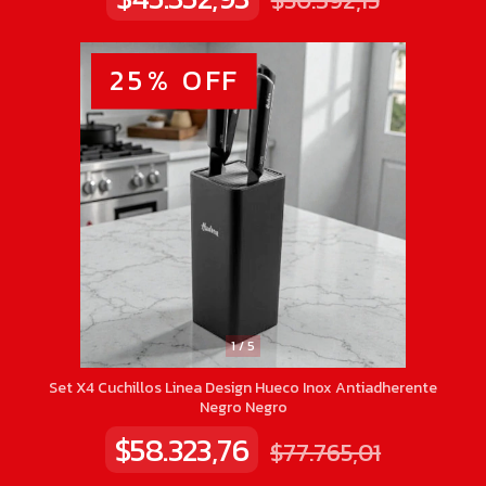
$50.392,15
25
%
OFF
1
/
5
Set X4 Cuchillos Linea Design Hueco Inox Antiadherente
Negro Negro
$58.323,76
$77.765,01