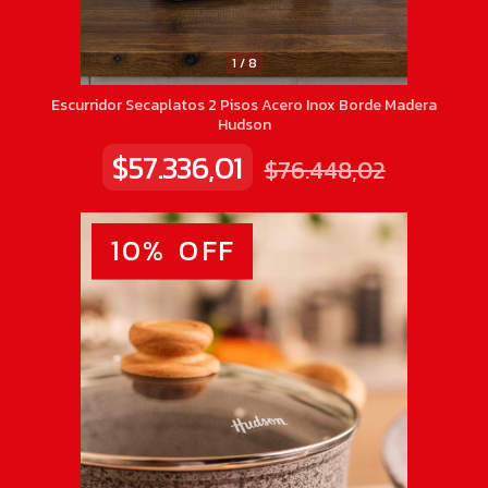
1
/
8
Escurridor Secaplatos 2 Pisos Acero Inox Borde Madera
Hudson
$57.336,01
$76.448,02
10
%
OFF