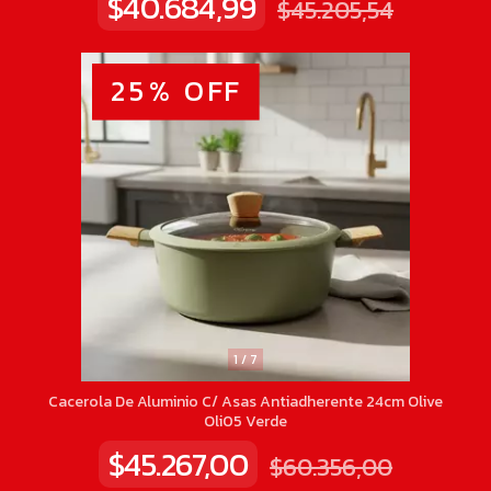
$40.684,99
$45.205,54
25
%
OFF
1
/
7
Cacerola De Aluminio C/ Asas Antiadherente 24cm Olive
Oli05 Verde
$45.267,00
$60.356,00