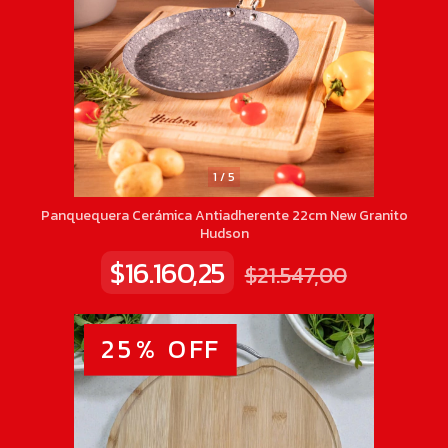
1
/
5
Panquequera Cerámica Antiadherente 22cm New Granito
Hudson
$16.160,25
$21.547,00
25
%
OFF