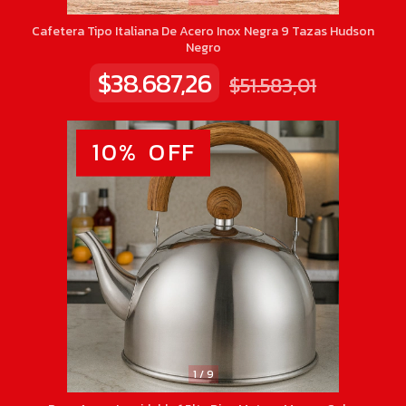
Cafetera Tipo Italiana De Acero Inox Negra 9 Tazas Hudson
Negro
$38.687,26
$51.583,01
10
%
OFF
1
/
9