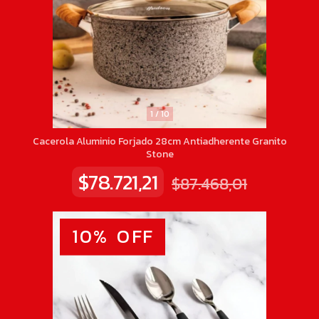
1
/
10
Cacerola Aluminio Forjado 28cm Antiadherente Granito
Stone
$78.721,21
$87.468,01
10
%
OFF