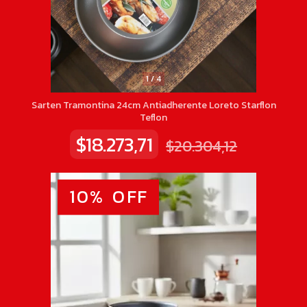
1
/
4
Sarten Tramontina 24cm Antiadherente Loreto Starflon
Teflon
$18.273,71
$20.304,12
10
%
OFF