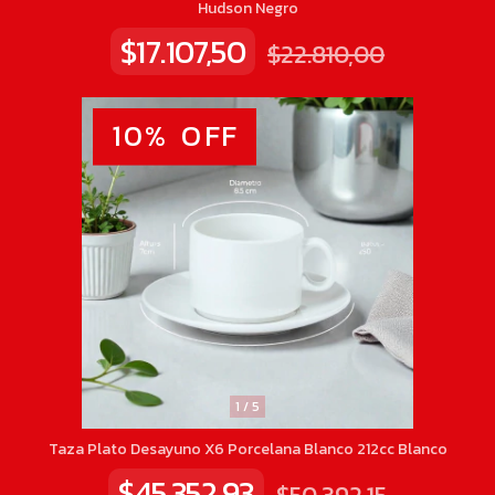
Hudson Negro
$17.107,50
$22.810,00
10
%
OFF
1
/
5
Taza Plato Desayuno X6 Porcelana Blanco 212cc Blanco
$45.352,93