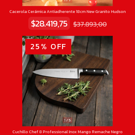
1
/
7
Cacerola Cerámica Antiadherente 18cm New Granito Hudson
$28.419,75
$37.893,00
25
%
OFF
1
/
5
Cuchillo Chef 8 Professional Inox Mango Remache Negro