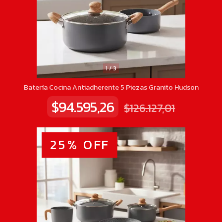
1
/
3
Batería Cocina Antiadherente 5 Piezas Granito Hudson
$94.595,26
$126.127,01
25
%
OFF