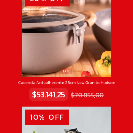
1
/
10
Cacerola Antiadherente 26cm New Granito Hudson
$53.141,25
$70.855,00
10
%
OFF