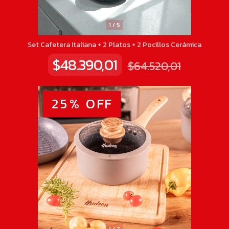
1
/
5
Set Cafetera Italiana + 2 Platos + 2 Pocillos Cerámica
$48.390,01
$64.520,01
25
%
OFF