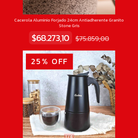
Cacerola Aluminio Forjado 24cm Antiadherente Granito
Stone Gris
$68.273,10
$75.859,00
1
/
6
25
%
OFF
1
/
6