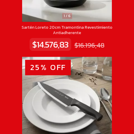
1
/
6
Sartén Loreto 20cm Tramontina Revestimiento
Antiadherente
$14.576,83
$16.196,48
25
%
OFF