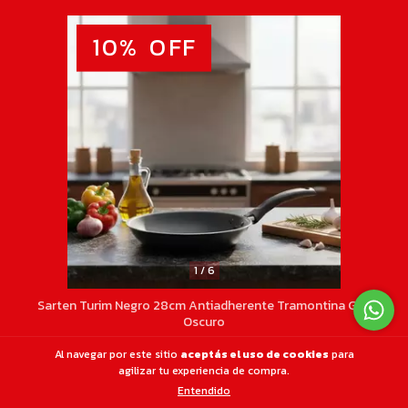
10
%
OFF
1
/
6
Sarten Turim Negro 28cm Antiadherente Tramontina Gris
Oscuro
$19.066,17
$21.184,63
Al navegar por este sitio
aceptás el uso de cookies
para
agilizar tu experiencia de compra.
Entendido