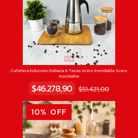
1
/
6
Cafetera Induccion Italiana 6 Tazas Acero Inoxidable Acero
Inoxidable
$46.278,90
$51.421,00
10
%
OFF