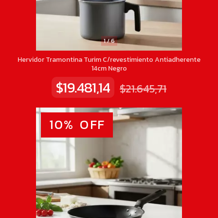
1
/
6
Hervidor Tramontina Turim C/revestimiento Antiadherente
14cm Negro
$19.481,14
$21.645,71
10
%
OFF